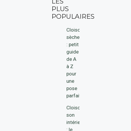
LES
PLUS
POPULAIRES
Cloison
sèche
: petit
guide
de A
à Z
pour
une
pose
parfaite
Cloisonner
son
intérieur
: le