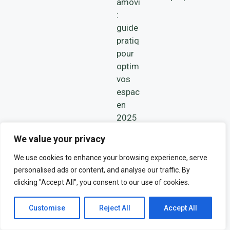
amovibles
:
guide
pratique
pour
optimiser
vos
espaces
en
2025
Les
We value your privacy
étapes
We use cookies to enhance your browsing experience, serve
essentielles
personalised ads or content, and analyse our traffic. By
pour
clicking "Accept All", you consent to our use of cookies.
une
importation
Customise
Reject All
Accept All
efficace
et