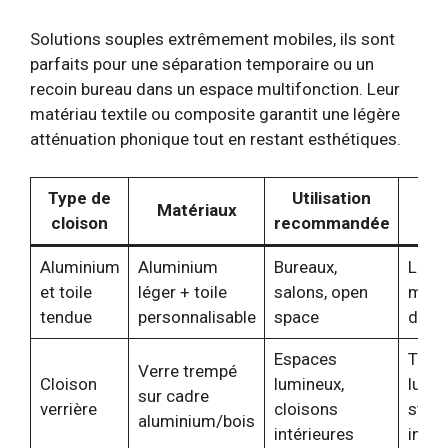
Solutions souples extrêmement mobiles, ils sont
parfaits pour une séparation temporaire ou un
recoin bureau dans un espace multifonction. Leur
matériau textile ou composite garantit une légère
atténuation phonique tout en restant esthétiques.
Type de
Utilisation
Ava
Matériaux
cloison
recommandée
pri
Aluminium
Aluminium
Bureaux,
Léger
et toile
léger + toile
salons, open
modu
tendue
personnalisable
space
desi
Espaces
Trans
Verre trempé
Cloison
lumineux,
lumin
sur cadre
verrière
cloisons
style
aluminium/bois
intérieures
indus