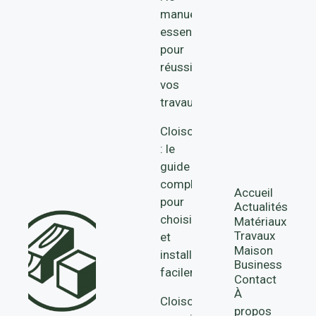
manuel
essentiel
pour
réussir
vos
travaux
Cloison
: le
guide
complet
Accueil
pour
Actualités
choisir
Matériaux
Travaux
et
Maison
installer
Business
facilement
Contact
À
Cloisons
propos