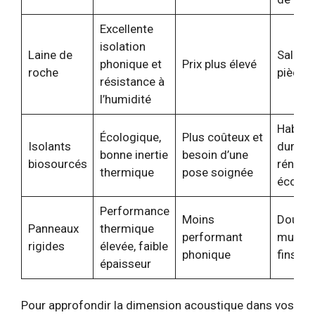
Excellente
isolation
Laine de
Salles 
phonique et
Prix plus élevé
roche
pièces 
résistance à
l’humidité
Habitat
Écologique,
Plus coûteux et
Isolants
durable
bonne inertie
besoin d’une
biosourcés
rénova
thermique
pose soignée
écolog
Performance
Moins
Doubla
Panneaux
thermique
performant
murs t
rigides
élevée, faible
phonique
fins
épaisseur
Pour approfondir la dimension acoustique dans vos