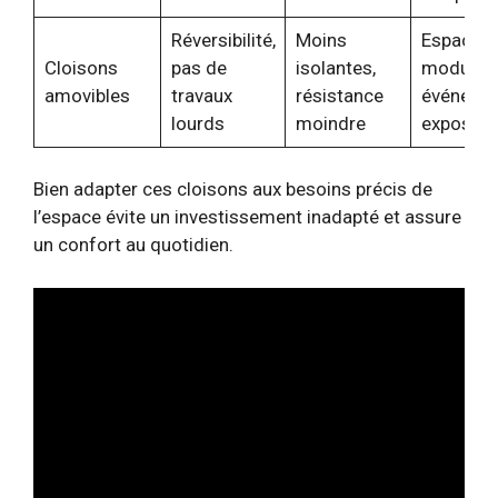
Réversibilité,
Moins
Espaces
Cloisons
pas de
isolantes,
modulabl
amovibles
travaux
résistance
événemen
lourds
moindre
expositi
Bien adapter ces cloisons aux besoins précis de
l’espace évite un investissement inadapté et assure
un confort au quotidien.