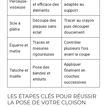
Perceuse-
et efficace des
adaptés au
visseuse
éléments
support
Découpe des
Tracer au crayon
Scie à
plaques sans
puis découper
plâtre
éclat
doucement
Tracés et
Contrôler
Équerre et
mesures
plusieurs fois
mètre
rigoureuses
avant la coupe
Appliquer
Pose des
Taloche et
finement en
bandes et
truelle
couches
enduits
successives
LES ÉTAPES CLÉS POUR RÉUSSIR
LA POSE DE VOTRE CLOISON