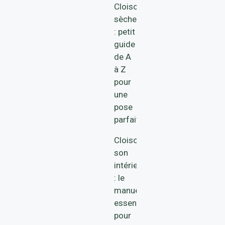
Cloison
sèche
: petit
guide
de A
à Z
pour
une
pose
parfaite
Cloisonner
son
intérieur
: le
manuel
essentiel
pour