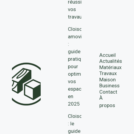
réussir
vos
travaux
Cloisons
amovibles
:
guide
Accueil
pratique
Actualités
pour
Matériaux
Travaux
optimiser
Maison
vos
Business
espaces
Contact
en
À
2025
propos
Cloison
: le
guide