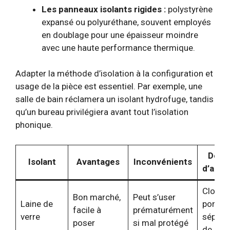
Les panneaux isolants rigides :
polystyrène
expansé ou polyuréthane, souvent employés
en doublage pour une épaisseur moindre
avec une haute performance thermique.
Adapter la méthode d’isolation à la configuration et
usage de la pièce est essentiel. Par exemple, une
salle de bain réclamera un isolant hydrofuge, tandis
qu’un bureau privilégiera avant tout l’isolation
phonique.
Doma
Isolant
Avantages
Inconvénients
d’appli
Cloiso
Bon marché,
Peut s’user
Laine de
porteu
facile à
prématurément
verre
sépara
poser
si mal protégé
de piè