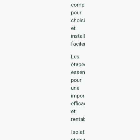
complet
pour
choisir
et
installer
facilement
Les
étapes
essentielles
pour
une
importation
efficace
et
rentable
Isolation
phonique