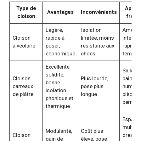
Type de
Applic
Avantages
Inconvénients
cloison
fréqu
Légère,
Isolation
Aména
Cloison
rapide à
limitée, moins
intérieu
alvéolaire
poser,
résistante aux
rapide,
économique
chocs
tempora
Excellente
Salles 
solidité,
Cloison
Plus lourde,
bains, 
bonne
carreaux
pose plus
humides
isolation
de plâtre
longue
pièces 
phonique et
perman
thermique
Espace
multifo
Modularité,
Coût plus
Cloison
dressin
gain de
élevé, pose