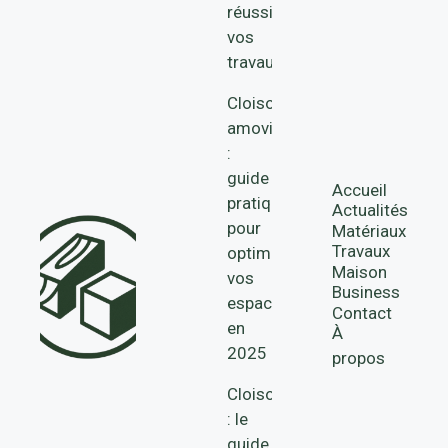
réussir
vos
travaux
Cloisons
amovibles
:
guide
Accueil
pratique
Actualités
pour
Matériaux
Travaux
optimiser
Maison
vos
Business
espaces
Contact
en
À
2025
propos
Cloison
: le
guide