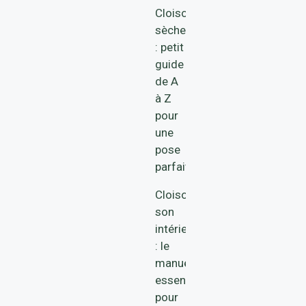
Cloison
sèche
: petit
guide
de A
à Z
pour
une
pose
parfaite
Cloisonner
son
intérieur
: le
manuel
essentiel
pour