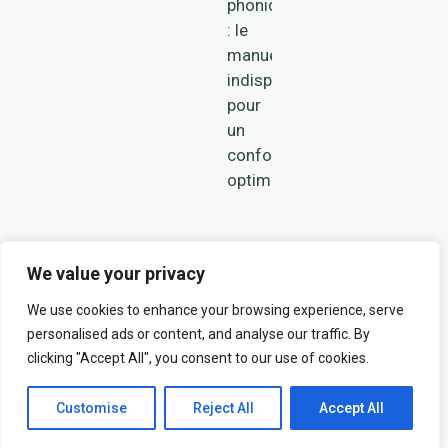
phonique
: le
manuel
indispensable
pour
un
confort
optimal
We value your privacy
We use cookies to enhance your browsing experience, serve
personalised ads or content, and analyse our traffic. By
© 2026 MENEGOLO. ALL RIGHTS
clicking "Accept All", you consent to our use of cookies.
RESERVED.
POLITIQUE DE CONFIDENTIALITÉ
MENTIONS LÉGALES
Customise
Reject All
Accept All