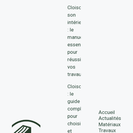
Cloisonner
son
intérieur
: le
manuel
essentiel
pour
réussir
vos
travaux
Cloison
: le
guide
complet
Accueil
pour
Actualités
choisir
Matériaux
Travaux
et