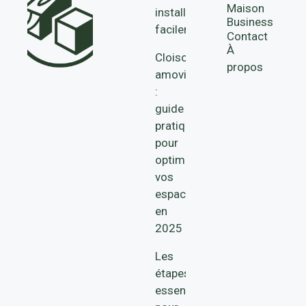
Maison
installer
Business
facilement
Contact
À
Cloisons
propos
amovibles
:
guide
pratique
pour
optimiser
vos
espaces
en
2025
Les
étapes
essentielles