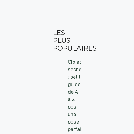
LES
PLUS
POPULAIRES
Cloison
sèche
: petit
guide
de A
à Z
pour
une
pose
parfaite