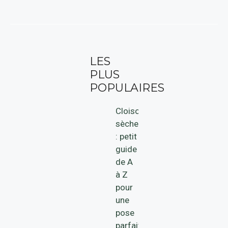
LES
PLUS
POPULAIRES
Cloison
sèche
: petit
guide
de A
à Z
pour
une
pose
parfaite