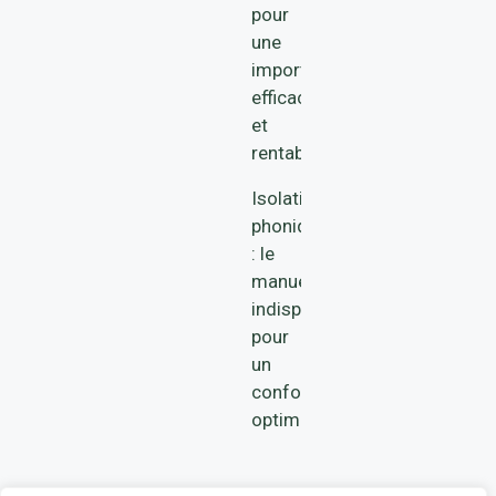
pour
une
importation
efficace
et
rentable
Isolation
phonique
: le
manuel
indispensable
pour
un
confort
optimal