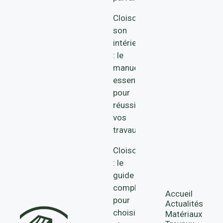
Cloisonner
son
intérieur
: le
manuel
essentiel
pour
réussir
vos
travaux
Cloison
: le
guide
complet
Accueil
pour
Actualités
choisir
Matériaux