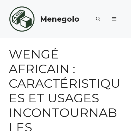
Aller
au
Menegolo
contenu
MENU
WENGÉ
AFRICAIN :
CARACTÉRISTIQU
ES ET USAGES
INCONTOURNAB
LES