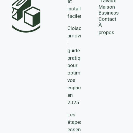
Travaux
et
Maison
installer
Business
facilement
Contact
À
Cloisons
propos
amovibles
:
guide
pratique
pour
optimiser
vos
espaces
en
2025
Les
étapes
essentielles