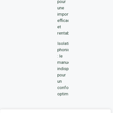
pour
une
importation
efficace
et
rentable
Isolation
phonique
: le
manuel
indispensable
pour
un
confort
optimal