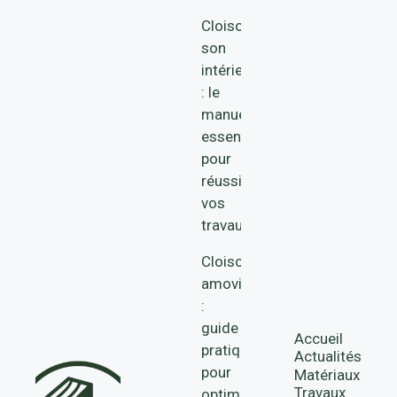
Cloisonner
son
intérieur
: le
manuel
essentiel
pour
réussir
vos
travaux
Cloisons
amovibles
:
guide
Accueil
pratique
Actualités
pour
Matériaux
Travaux
optimiser