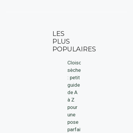
LES
PLUS
POPULAIRES
Cloison
sèche
: petit
guide
de A
à Z
pour
une
pose
parfaite