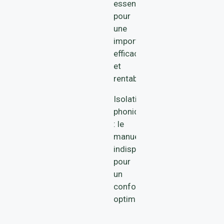
essentielles
pour
une
importation
efficace
et
rentable
Isolation
phonique
: le
manuel
indispensable
pour
un
confort
optimal