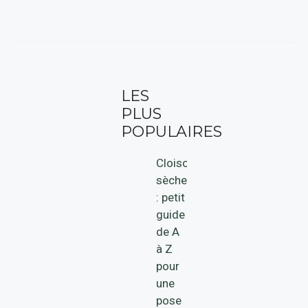
LES
PLUS
POPULAIRES
Cloison
sèche
: petit
guide
de A
à Z
pour
une
pose