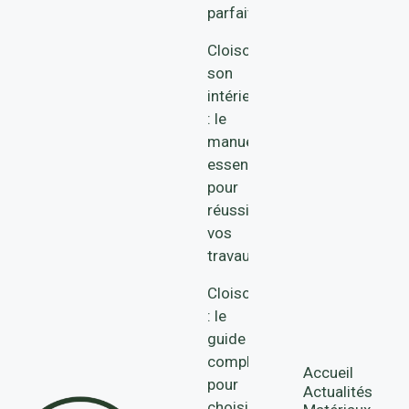
parfaite
Cloisonner
son
intérieur
: le
manuel
essentiel
pour
réussir
vos
travaux
Cloison
: le
guide
complet
Accueil
pour
Actualités
choisir