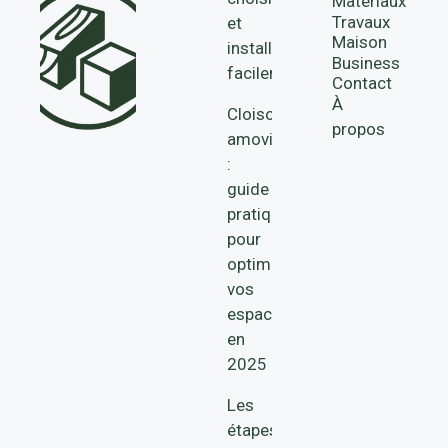
Matériaux
Travaux
et
Maison
installer
Business
facilement
Contact
À
Cloisons
propos
amovibles
:
guide
pratique
pour
optimiser
vos
espaces
en
2025
Les
étapes