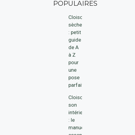
POPULAIRES
Cloison
sèche
: petit
guide
de A
à Z
pour
une
pose
parfaite
Cloisonner
son
intérieur
: le
manuel