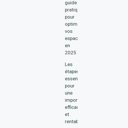
guide
pratique
pour
optimiser
vos
espaces
en
2025
Les
étapes
essentielles
pour
une
importation
efficace
et
rentable