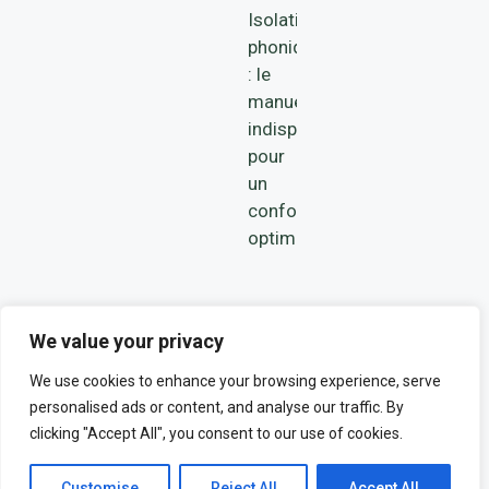
Isolation
phonique
: le
manuel
indispensable
pour
un
confort
optimal
We value your privacy
We use cookies to enhance your browsing experience, serve
personalised ads or content, and analyse our traffic. By
© 2026 MENEGOLO. ALL RIGHTS
clicking "Accept All", you consent to our use of cookies.
RESERVED.
POLITIQUE DE CONFIDENTIALITÉ
MENTIONS LÉGALES
Customise
Reject All
Accept All