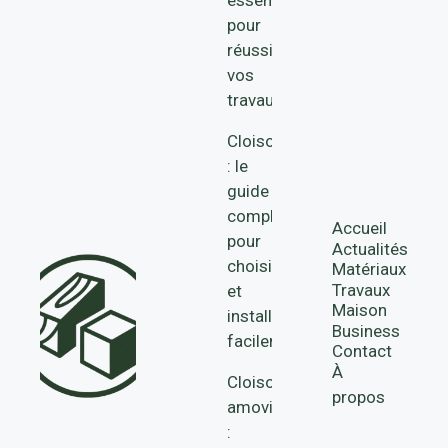
essentiel
pour
réussir
vos
travaux
Cloison
: le
guide
complet
Accueil
pour
Actualités
choisir
Matériaux
Travaux
et
Maison
installer
Business
facilement
Contact
À
Cloisons
propos
amovibles
: