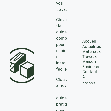
vos
travaux
Cloison
: le
guide
complet
Accueil
pour
Actualités
choisir
Matériaux
Travaux
et
Maison
installer
Business
facilement
Contact
À
Cloisons
propos
amovibles
:
guide
pratique
pour