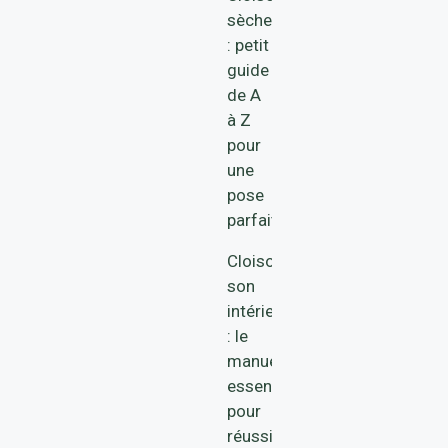
sèche
: petit
guide
de A
à Z
pour
une
pose
parfaite
Cloisonner
son
intérieur
: le
manuel
essentiel
pour
réussir