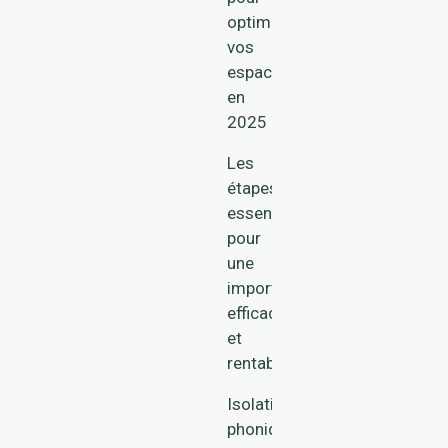
optimiser
vos
espaces
en
2025
Les
étapes
essentielles
pour
une
importation
efficace
et
rentable
Isolation
phonique