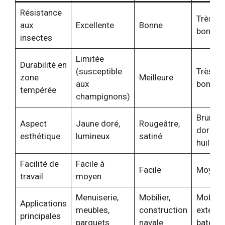
Résistance
Très
aux
Excellente
Bonne
bonne
insectes
Limitée
Durabilité en
(susceptible
Très
zone
Meilleure
aux
bonne
tempérée
champignons)
Brun
Aspect
Jaune doré,
Rougeâtre,
doré,
esthétique
lumineux
satiné
huileux
Facilité de
Facile à
Facile
Moyen
travail
moyen
Menuiserie,
Mobilier,
Mobilier
Applications
meubles,
construction
extérieu
principales
parquets
navale
bateau