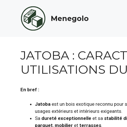
Aller
au
Menegolo
contenu
JATOBA : CARAC
UTILISATIONS D
En bref :
Jatoba
est un bois exotique reconnu pour 
usages extérieurs et intérieurs exigeants.
Sa
dureté exceptionnelle
et sa
stabilité 
parquet
,
mobilier
et
terrasses
.