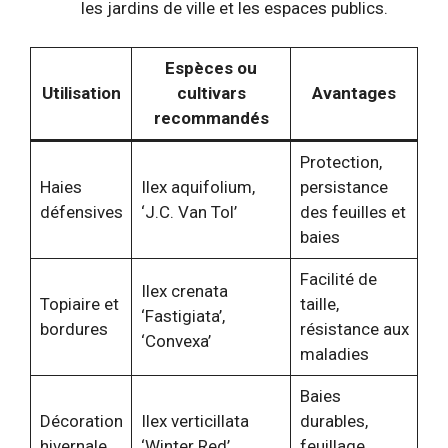
les jardins de ville et les espaces publics.
Espèces ou
Utilisation
cultivars
Avantages
recommandés
Protection,
Haies
Ilex aquifolium,
persistance
défensives
‘J.C. Van Tol’
des feuilles et
baies
Facilité de
Ilex crenata
Topiaire et
taille,
‘Fastigiata’,
bordures
résistance aux
‘Convexa’
maladies
Baies
Décoration
Ilex verticillata
durables,
hivernale
‘Winter Red’
feuillage