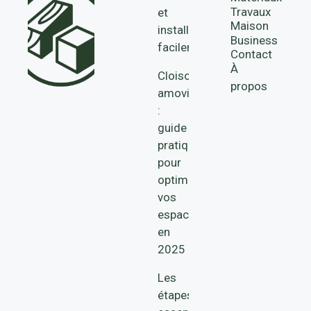
Travaux
et
Maison
installer
Business
facilement
Contact
À
Cloisons
propos
amovibles
:
guide
pratique
pour
optimiser
vos
espaces
en
2025
Les
étapes