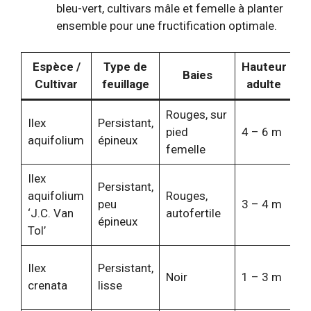
bleu-vert, cultivars mâle et femelle à planter
ensemble pour une fructification optimale.
Espèce /
Type de
Hauteur
Baies
Pa
Cultivar
feuillage
adulte
Rouges, sur
Ilex
Persistant,
Po
pied
4 – 6 m
aquifolium
épineux
di
femelle
Ilex
Persistant,
B
aquifolium
Rouges,
peu
3 – 4 m
fr
‘J.C. Van
autofertile
épineux
sa
Tol’
Re
Ilex
Persistant,
Noir
1 – 3 m
bu
crenata
lisse
au