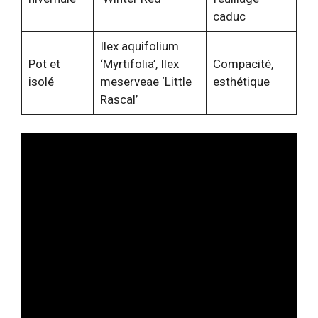
caduc
Ilex aquifolium
Pot et
‘Myrtifolia’, Ilex
Compacité,
isolé
meserveae ‘Little
esthétique
Rascal’