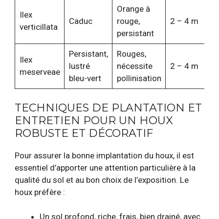
Orange à
Ef
Ilex
Caduc
rouge,
2 – 4 m
hi
verticillata
persistant
pr
Persistant,
Rouges,
Ilex
G
lustré
nécessite
2 – 4 m
meserveae
ru
bleu-vert
pollinisation
TECHNIQUES DE PLANTATION ET
ENTRETIEN POUR UN HOUX
ROBUSTE ET DÉCORATIF
Pour assurer la bonne implantation du houx, il est
essentiel d’apporter une attention particulière à la
qualité du sol et au bon choix de l’exposition. Le
houx préfère :
Un sol profond, riche, frais, bien drainé, avec