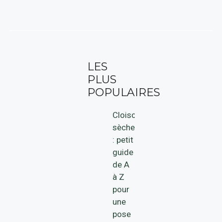
LES
PLUS
POPULAIRES
Cloison
sèche
: petit
guide
de A
à Z
pour
une
pose