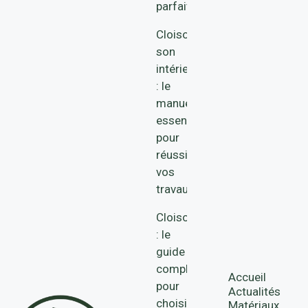
parfaite
Cloisonner
son
intérieur
: le
manuel
essentiel
pour
réussir
vos
travaux
Cloison
: le
guide
complet
Accueil
pour
Actualités
choisir
Matériaux