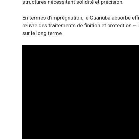
structures nécessitant solidité et précision.
En termes d’imprégnation, le Guariuba absorbe effic
œuvre des traitements de finition et protection – un
sur le long terme.