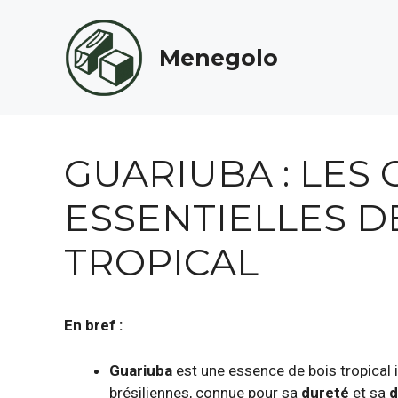
Aller
au
Menegolo
contenu
GUARIUBA : LES
ESSENTIELLES D
TROPICAL
En bref :
Guariuba
est une essence de bois tropical
brésiliennes, connue pour sa
dureté
et sa
d