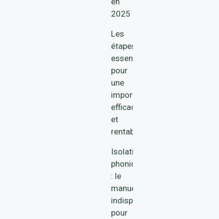
en
2025
Les
étapes
essentielles
pour
une
importation
efficace
et
rentable
Isolation
phonique
: le
manuel
indispensable
pour