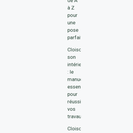
de A
à Z
pour
une
pose
parfaite
Cloisonner
son
intérieur
: le
manuel
essentiel
pour
réussir
vos
travaux
Cloison