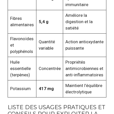
immunitaire
Améliore la
Fibres
5,4 g
digestion et la
alimentaires
satiété
Flavonoïdes
Quantité
Action antioxydante
et
variable
puissante
polyphénols
Huile
Propriétés
essentielle
Concentrée
antimicrobiennes et
(terpènes)
anti-inflammatoires
Maintient l’équilibre
Potassium
417 mg
électrolytique
LISTE DES USAGES PRATIQUES ET
CONSEILS POUR EXPLOITER LA