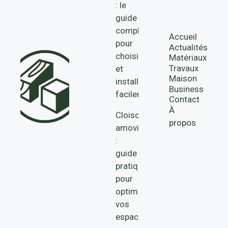
: le
guide
complet
Accueil
pour
Actualités
choisir
Matériaux
Travaux
et
Maison
installer
Business
facilement
Contact
À
Cloisons
propos
amovibles
:
guide
pratique
pour
optimiser
vos
espaces