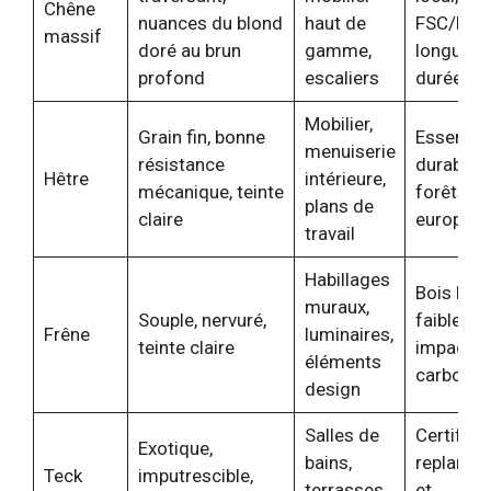
Chêne
nuances du blond
haut de
FSC/PEF
massif
doré au brun
gamme,
longue
profond
escaliers
durée de 
Mobilier,
Grain fin, bonne
Essence
menuiserie
résistance
durable 
Hêtre
intérieure,
mécanique, teinte
forêts
plans de
claire
europée
travail
Habillages
Bois loca
muraux,
Souple, nervuré,
faible
Frêne
luminaires,
teinte claire
impact
éléments
carbone
design
Salles de
Certifié 
Exotique,
bains,
replantat
Teck
imputrescible,
terrasses,
et