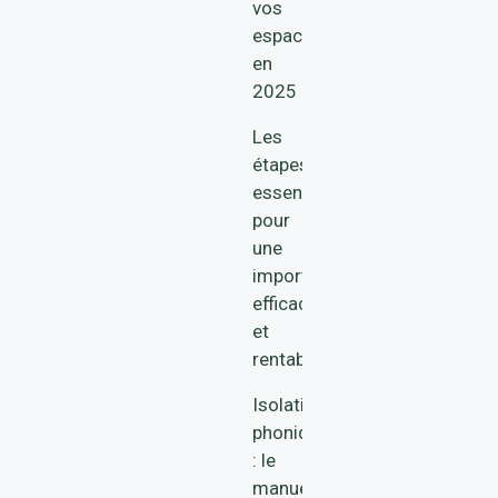
vos
espaces
en
2025
Les
étapes
essentielles
pour
une
importation
efficace
et
rentable
Isolation
phonique
: le
manuel