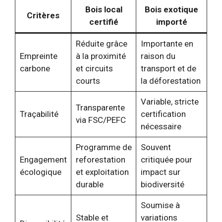
Bois local
Bois exotique
Critères
certifié
importé
Réduite grâce
Importante en
Empreinte
à la proximité
raison du
carbone
et circuits
transport et de
courts
la déforestation
Variable, stricte
Transparente
Traçabilité
certification
via FSC/PEFC
nécessaire
Programme de
Souvent
Engagement
reforestation
critiquée pour
écologique
et exploitation
impact sur
durable
biodiversité
Soumise à
Stable et
variations