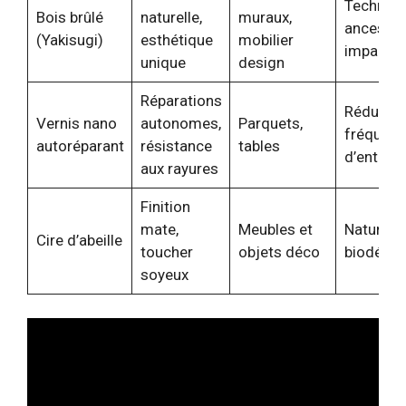
Techniqu
Bois brûlé
naturelle,
muraux,
ancestral
(Yakisugi)
esthétique
mobilier
impact
unique
design
Réparations
Réduit la
Vernis nano
autonomes,
Parquets,
fréquenc
autoréparant
résistance
tables
d’entreti
aux rayures
Finition
mate,
Meubles et
Naturelle
Cire d’abeille
toucher
objets déco
biodégra
soyeux