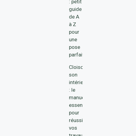
: petit
guide
de A
à Z
pour
une
pose
parfaite
Cloisonner
son
intérieur
: le
manuel
essentiel
pour
réussir
vos
travaux