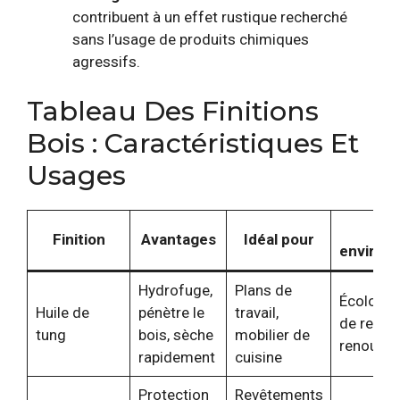
contribuent à un effet rustique recherché
sans l’usage de produits chimiques
agressifs.
Tableau Des Finitions
Bois : Caractéristiques Et
Usages
Imp
Finition
Avantages
Idéal pour
environ
Hydrofuge,
Plans de
Écologiq
Huile de
pénètre le
travail,
de resso
tung
bois, sèche
mobilier de
renouvel
rapidement
cuisine
Protection
Revêtements