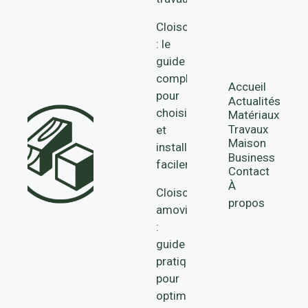
Cloison
: le
guide
complet
Accueil
pour
Actualités
choisir
Matériaux
Travaux
et
Maison
installer
Business
facilement
Contact
À
Cloisons
propos
amovibles
:
guide
pratique
pour
optimiser