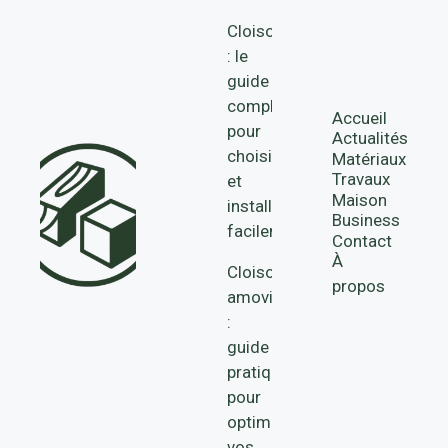
Cloison
: le
guide
complet
Accueil
pour
Actualités
choisir
Matériaux
Travaux
et
Maison
installer
Business
facilement
Contact
À
Cloisons
propos
amovibles
:
guide
pratique
pour
optimiser
vos