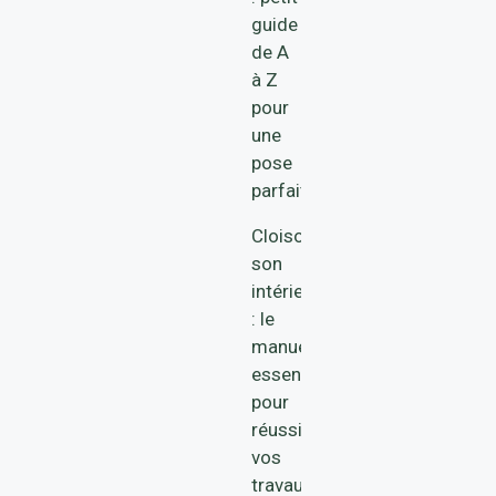
guide
de A
à Z
pour
une
pose
parfaite
Cloisonner
son
intérieur
: le
manuel
essentiel
pour
réussir
vos
travaux