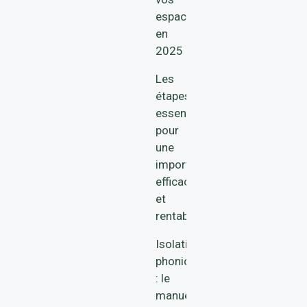
espaces
en
2025
Les
étapes
essentielles
pour
une
importation
efficace
et
rentable
Isolation
phonique
: le
manuel