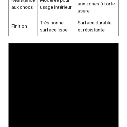
Résistance
Modérée pour
aux zones à forte
aux chocs
usage intérieur
usure
Très bonne
Surface durable
Finition
surface lisse
et résistante