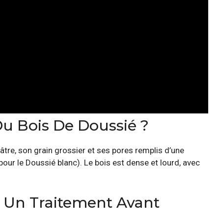
 Bois De Doussié ?
âtre, son grain grossier et ses pores remplis d’une
our le Doussié blanc). Le bois est dense et lourd, avec
l Un Traitement Avant