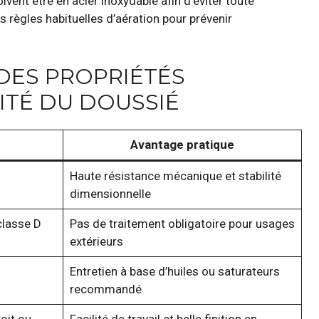
oivent être en acier inoxydable afin d’éviter toute
es règles habituelles d’aération pour prévenir
DES PROPRIÉTÉS
ITÉ DU DOUSSIÉ
Avantage pratique
Haute résistance mécanique et stabilité
dimensionnelle
classe D
Pas de traitement obligatoire pour usages
extérieurs
Entretien à base d’huiles ou saturateurs
recommandé
oit ou
Facilité de travail et belle finition en