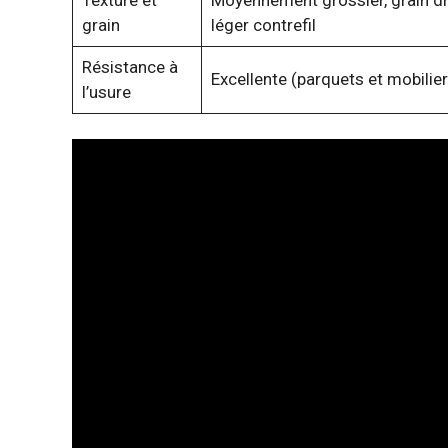
grain
léger contrefil
Résistance à
Excellente (parquets et mobilier 
l’usure