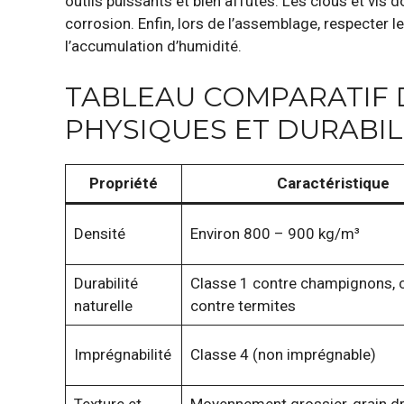
outils puissants et bien affûtés. Les clous et vis d
corrosion. Enfin, lors de l’assemblage, respecter l
l’accumulation d’humidité.
TABLEAU COMPARATIF 
PHYSIQUES ET DURABIL
Propriété
Caractéristique
Densité
Environ 800 – 900 kg/m³
Durabilité
Classe 1 contre champignons, 
naturelle
contre termites
Imprégnabilité
Classe 4 (non imprégnable)
Texture et
Moyennement grossier, grain dr