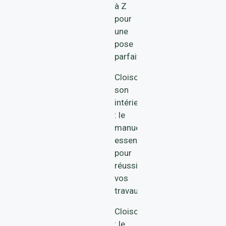
à Z
pour
une
pose
parfaite
Cloisonner
son
intérieur
: le
manuel
essentiel
pour
réussir
vos
travaux
Cloison
: le