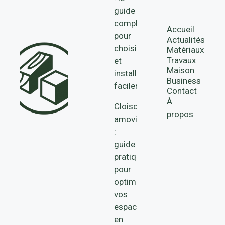
guide
complet
Accueil
pour
Actualités
choisir
Matériaux
Travaux
et
Maison
installer
Business
facilement
Contact
À
Cloisons
propos
amovibles
:
guide
pratique
pour
optimiser
vos
espaces
en