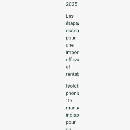
2025
Les
étapes
essentielles
pour
une
importation
efficace
et
rentable
Isolation
phonique
: le
manuel
indispensable
pour
un