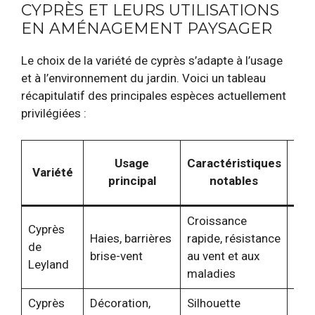
CYPRÈS ET LEURS UTILISATIONS
EN AMÉNAGEMENT PAYSAGER
Le choix de la variété de cyprès s’adapte à l’usage
et à l’environnement du jardin. Voici un tableau
récapitulatif des principales espèces actuellement
privilégiées :
C
Usage
Caractéristiques
Variété
c
principal
notables
Croissance
Zon
Cyprès
Haies, barrières
rapide, résistance
tem
de
brise-vent
au vent et aux
tolé
Leyland
maladies
clim
Cyprès
Décoration,
Silhouette
Cli