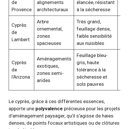
de
alignements
élancée, résistant
méd
Provence
architecturaux
à la sécheresse
sol
Arbre
Très grand,
Cyprès
Expo
ornemental,
feuillage dense,
de
sole
zones
faible sensibilité
Lambert
dra
spacieuses
aux nuisibles
Feuillage bleu-
Aménagements
Cyprès
gris, haute
Rég
exotiques,
de
tolérance à la
arid
zones semi-
l’Arizona
sécheresse et
pau
arides
sols pauvres
Le cyprès, grâce à ces différentes essences,
apporte une
polyvalence
précieuse pour les projets
d’aménagement paysager, qu’il s’agisse de haies
denses, de points focaux artistiques ou de clôtures